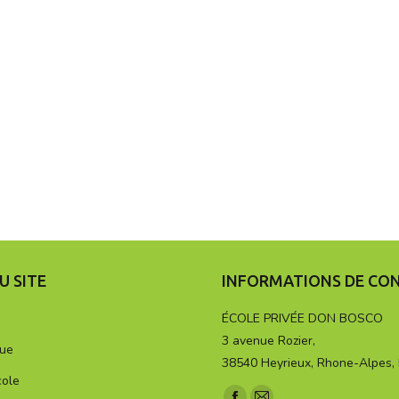
U SITE
INFORMATIONS DE CO
ÉCOLE PRIVÉE DON BOSCO
3 avenue Rozier,
que
38540 Heyrieux, Rhone-Alpes,
cole
Trouvez nous sur :