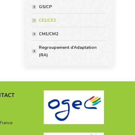
GS/CP
CE1/CE2
CM1/CM2
Regroupement d’Adaptation
(RA)
NTACT
 France